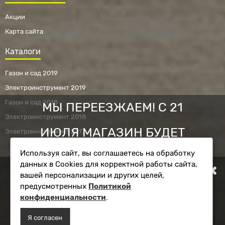
Акции
Карта сайта
Каталоги
Газон и сад 2019
Электроинструмент 2019
Газон и сад 2018
МЫ ПЕРЕЕЗЖАЕМ! С 21
Электроинструмент 2018
ИЮЛЯ МАГАЗИН БУДЕТ
Электроинструмент 2017
Используя сайт, вы соглашаетесь на обработку
РАБОТАТЬ ПО НОВОМУ
данных в Cookies для корректной работы сайта,
Фирменный магазин RYOBI © 2010 - 2026.
вашей персонализации и других целей,
АДРЕСУ. ПОДРОБНАЯ
Информация на сайте ryobi-shop.ru не является публичной
предусмотренных
Политикой
офертой.
конфиденциальности
.
ИНФОРМАЦИЯ О ПЕРЕЕЗДЕ
Я согласен