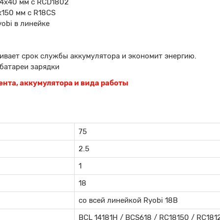
 4х40 мм с RCD1802
х150 мм с R18CS
obi в линейке
ичивает срок службы аккумулятора и экономит энергию.
батареи зарядки
нта, аккумулятора и вида работы
75
2.5
1
18
со всей линейкой Ryobi 18В
BCL 14181H / BCS618 / RC18150 / RC181