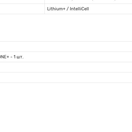
Lithium+ / IntelliCell
ONE+
- 1 шт.