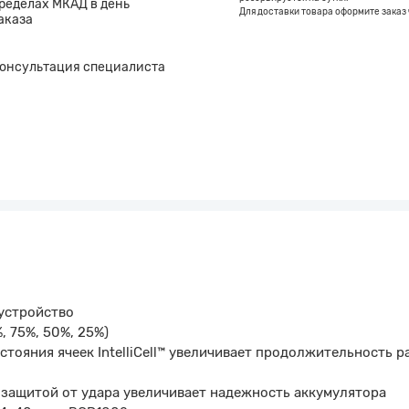
ределах МКАД в день
Для доставки товара оформите заказ 
аказа
онсультация специалиста
 устройство
, 75%, 50%, 25%)
тояния ячеек IntelliCell™ увеличивает продолжительность 
 защитой от удара увеличивает надежность аккумулятора