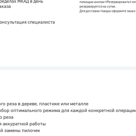
ределах МКАД в день
помощью кнопки «Резервировать» или
аказа
резервируется на сутки.
Для доставки товара оформите заказ 
онсультация специалиста
о реза в дереве, пластике или металле
выбор оптимального режима для каждой конкретной операци
о реза
я аккуратной работы
ой замены пилочек