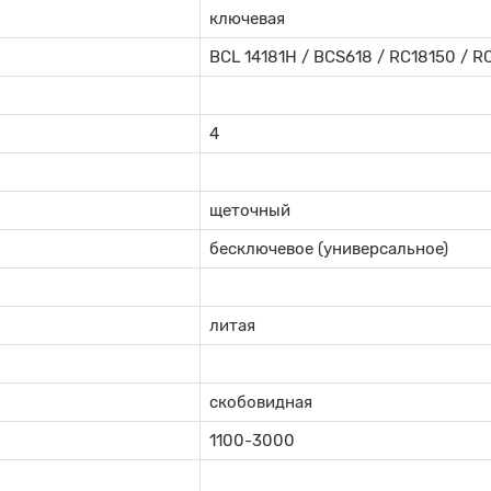
ключевая
BCL 14181H / BCS618 / RC18150 / R
4
щеточный
бесключевое (универсальное)
литая
скобовидная
1100-3000