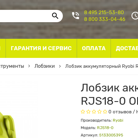
8 495 215-53-80
8 800 333-04-46
I
ГАРАНТИЯ И СЕРВИС
ОПЛАТА
ДОСТА
струменты
Лобзики
Лобзик аккумуляторный Ryobi 
Лобзик ак
RJS18-0 
0 отзывов
/
Производитель:
Ryobi
Модель:
RJS18-0
Артикул:
5133005395