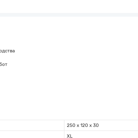
одства
бот
250 х 120 х 30
XL