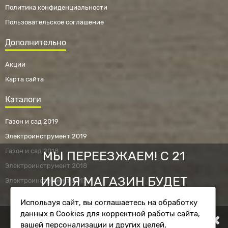
Политика конфиденциальности
Пользовательское соглашение
Дополнительно
Акции
Карта сайта
Каталоги
Газон и сад 2019
Электроинструмент 2019
Газон и сад 2018
МЫ ПЕРЕЕЗЖАЕМ! С 21
Электроинструмент 2018
ИЮЛЯ МАГАЗИН БУДЕТ
Электроинструмент 2017
Используя сайт, вы соглашаетесь на обработку
РАБОТАТЬ ПО НОВОМУ
данных в Cookies для корректной работы сайта,
Фирменный магазин RYOBI © 2010 - 2026.
вашей персонализации и других целей,