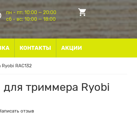
пн - пт: 10:00 — 20:00
сб - вс: 10:00 — 18:00
ВКА
КОНТАКТЫ
АКЦИИ
а Ryobi RAC132
м для триммера Ryobi
Написать отзыв