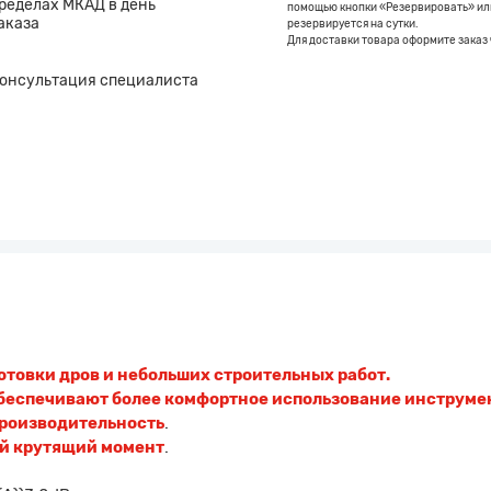
ределах МКАД в день
помощью кнопки «Резервировать» или
аказа
резервируется на сутки.
Для доставки товара оформите заказ 
онсультация специалиста
отовки дров и небольших строительных работ.
беспечивают более комфортное использование инструме
роизводительность
.
й крутящий момент
.