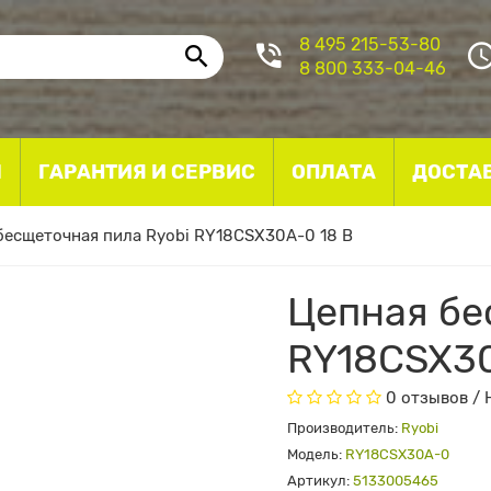
8 495 215-53-80
8 800 333-04-46
I
ГАРАНТИЯ И СЕРВИС
ОПЛАТА
ДОСТА
бесщеточная пила Ryobi RY18CSX30A-0 18 В
Цепная бе
RY18CSX30
0 отзывов
/
Производитель:
Ryobi
Модель:
RY18CSX30A-0
Артикул:
5133005465