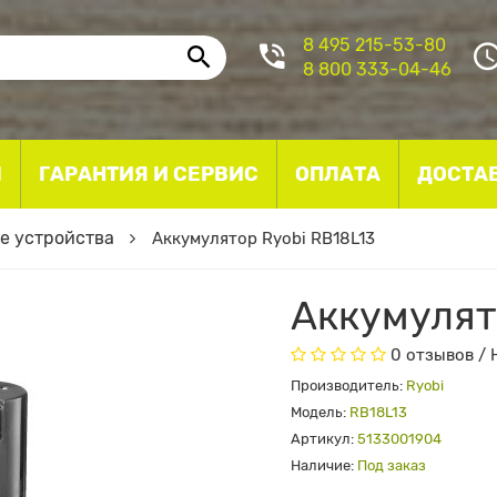
8 495 215-53-80
8 800 333-04-46
I
ГАРАНТИЯ И СЕРВИС
ОПЛАТА
ДОСТА
е устройства
Аккумулятор Ryobi RB18L13
Аккумулят
0 отзывов
/
Производитель:
Ryobi
Модель:
RB18L13
Артикул:
5133001904
Наличие:
Под заказ