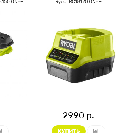
8150 ONE+
Ryobi RC18120 ONE+
2990 р.
КУПИТЬ