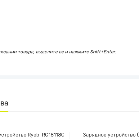
сании товара, выделите ее и нажмите Shift+Enter.
тва
устройство Ryobi RC18118C
Зарядное устройство 