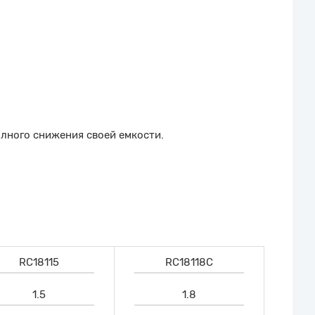
лного снижения своей емкости.
RC18115
RC18118C
1.5
1.8