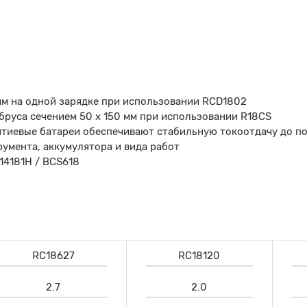
мм на одной зарядке при использовании RCD1802
бруса сечением 50 х 150 мм при использовании R18СS
итиевые батареи обеспечивают стабильную токоотдачу до по
умента, аккумулятора и вида работ
14181H / BCS618
RC18627
RC18120
2.7
2.0