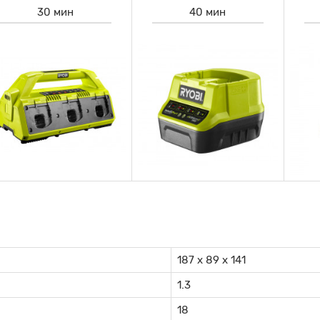
30 мин
40 мин
187 х 89 х 141
1.3
18