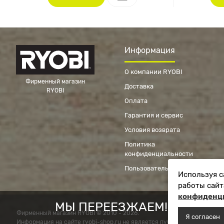
Информация
О компании RYOBI
Фирменный магазин
Доставка
RYOBI
Оплата
Гарантия и сервис
Условия возврата
Политика
конфиденциальности
Пользовательское соглашение
Используя с
работы сайт
конфиденц
МЫ ПЕРЕЕЗЖАЕМ! С 21 ИЮ
Фирменный магазин RYOBI © 2010 - 2026.
Я согласен
Информация на сайте ryobi-shop.ru не является публичной офертой.