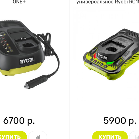
ONE+
универсальное Ryobi RC1
6700 р.
5900 р.
КУПИТЬ
КУПИТЬ