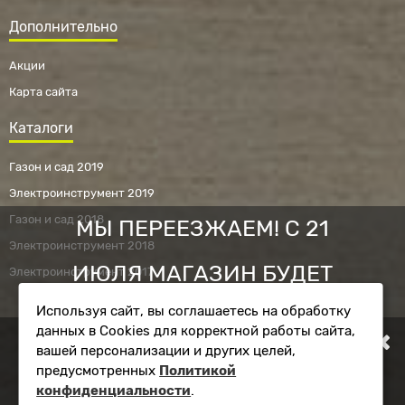
Дополнительно
Акции
Карта сайта
Каталоги
Газон и сад 2019
Электроинструмент 2019
Газон и сад 2018
МЫ ПЕРЕЕЗЖАЕМ! С 21
Электроинструмент 2018
ИЮЛЯ МАГАЗИН БУДЕТ
Электроинструмент 2017
Используя сайт, вы соглашаетесь на обработку
РАБОТАТЬ ПО НОВОМУ
данных в Cookies для корректной работы сайта,
Фирменный магазин RYOBI © 2010 - 2026.
вашей персонализации и других целей,
АДРЕСУ. ПОДРОБНАЯ
Информация на сайте ryobi-shop.ru не является публичной
предусмотренных
Политикой
офертой.
конфиденциальности
.