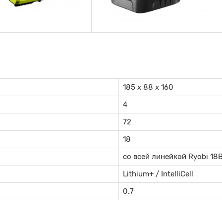
185 х 88 х 160
4
72
18
со всей линейкой Ryobi 18
Lithium+ / IntelliCell
0.7