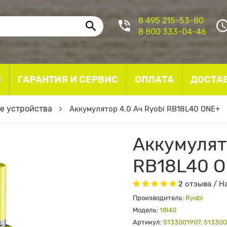
8 495 215-53-80
8 800 333-04-46
I
ГАРАНТИЯ И СЕРВИС
ОПЛАТА
ДОСТА
е устройства
Аккумулятор 4.0 Ач Ryobi RB18L40 ONE+
Аккумулято
RB18L40 
2 отзыва
/
Н
Производитель:
Ryobi
Модель:
18l40
Артикул:
5133001907, 51330