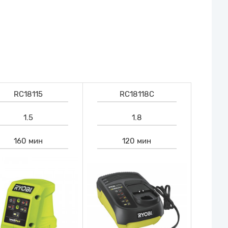
RC18115
RC18118C
1.5
1.8
160 мин
120 мин