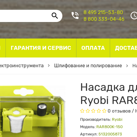
8 495 215-53-80
8 800 333-04-46
I
ГАРАНТИЯ И СЕРВИС
ОПЛАТА
ДОСТА
ектроинструмента
Шлифование и полирование
Н
Насадка 
Ryobi RAR
0 отзывов
/
Производитель:
Ryobi
Модель:
RAR800K-150
Артикул:
5132005873