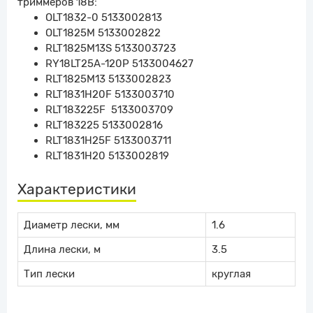
триммеров 18В:
OLT1832-0 5133002813
OLT1825M 5133002822
RLT1825M13S 5133003723
RY18LT25A-120P 5133004627
RLT1825M13 5133002823
RLT1831H20F 5133003710
RLT183225F 5133003709
RLT183225 5133002816
RLT1831H25F 5133003711
RLT1831H20 5133002819
Характеристики
Диаметр лески, мм
1.6
Длина лески, м
3.5
Тип лески
круглая