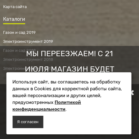
Карта сайта
Каталоги
Газон и сад 2019
Электроинструмент 2019
Газон и сад 2018
МЫ ПЕРЕЕЗЖАЕМ! С 21
Электроинструмент 2018
ИЮЛЯ МАГАЗИН БУДЕТ
Электроинструмент 2017
Используя сайт, вы соглашаетесь на обработку
РАБОТАТЬ ПО НОВОМУ
данных в Cookies для корректной работы сайта,
Фирменный магазин RYOBI © 2010 - 2026.
вашей персонализации и других целей,
АДРЕСУ. ПОДРОБНАЯ
Информация на сайте ryobi-shop.ru не является публичной
предусмотренных
Политикой
офертой.
конфиденциальности
.
ИНФОРМАЦИЯ О ПЕРЕЕЗДЕ
Я согласен
ПО ССЫЛКЕ