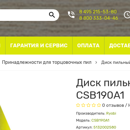
8 495 215-53-80
8 800 333-04-46
I
ГАРАНТИЯ И СЕРВИС
ОПЛАТА
ДОСТА
Принадлежности для торцовочных пил
Диск пильный
Диск пиль
CSB190A1
0 отзывов
/
Производитель:
Ryobi
Модель:
CSB190A1
Артикул:
5132002580