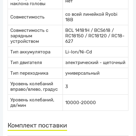
нет
наклона головы
со всей линейкой Ryobi
Совместимость
18B
Совместимость с
BCL 14181H / BCS618 /
зарядным
RC18150 / RC18120 / RC18-
устройством
627
Тип аккумулятора
Li-lon/Ni-Cd
Тип двигателя
электрический - щеточный
Тип переходника
универсальный
Уровень колебаний
3
вправо/влево, градус
Уровень колебаний,
10000-20000
дв/мин
Комплект поставки